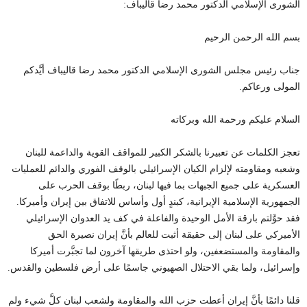
الشورى الإسلامي الدكتور محمد رضا قاليباف:
بسم الله الرحمن الرحيم
جناب رئيس مجلس الشورى الإسلامي الدكتور محمد رضا قاليباف أيَّدكم
المولى ورعاكم.
السلام عليكم ورحمة الله وبركاته
تعجز الكلمات عن تعبيرنا بالشكر الكبير للمواقف القوية والداعمة للبنان
وشعبه ومقاومته لإلزام الكيان الإسرائيلي بالوقف الفوري والدائم للعمليات
العسكرية على جميع الجبهات بما فيها لبنان، ربطًا بوقف الحرب على
الجمهورية الإسلامية الإيرانية، كبندٍ أول وأساس للاتفاق بين إيران وأميركا.
فقد حوَّلتم بارقة الأمل الوحيدة والفاعلة في كف يد العدوان الإسرائيلي
الأميركي على لبنان إلى حقيقة أثبت للعالم بأنَّ إيران نصيرة الحق
والمقاومة والمستضعفين، ولو احتذى طريقها آخرون لما تجبَّرت أميركا
وإسرائيل، ولما بقي الاحتلال الصهيوني جاسمًا على أرض فلسطين والقدس.
قلنا دائمًا بأنَّ إيران أعطت حزب الله والمقاومة ولشعب لبنان كلَّ شيء ولم