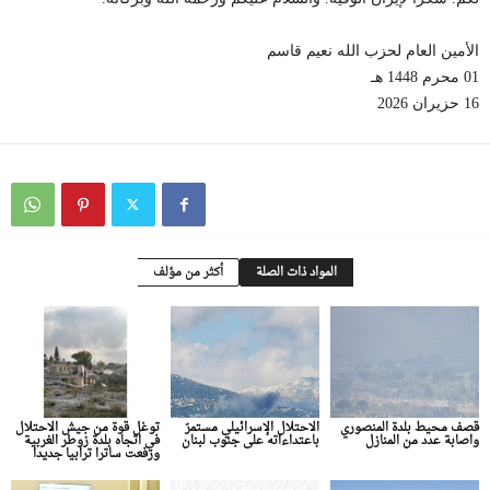
الأمين العام لحزب الله نعيم قاسم
01 محرم 1448 هـ
16 حزيران 2026
المواد ذات الصلة
أكثر من مؤلف
قصف محيط بلدة المنصوري
الاحتلال الإسرائيلي مستمرّ
توغل قوة من جيش الاحتلال
واصابة عدد من المنازل
باعتداءاته على جنوب لبنان
في اتجاه بلدة زوطر الغربية
ورفعت ساترا ترابيا جديدا