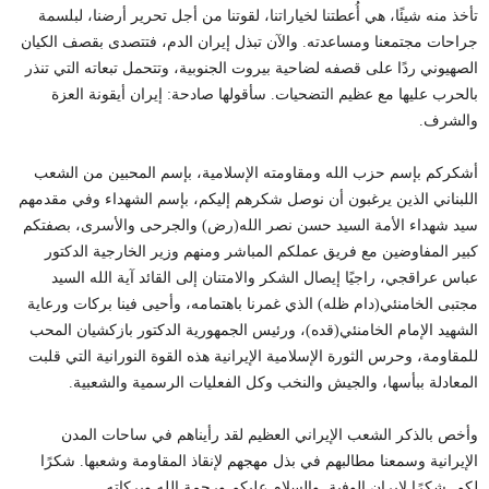
تأخذ منه شيئًا، هي أُعطتنا لخياراتنا، لقوتنا من أجل تحرير أرضنا، لبلسمة
جراحات مجتمعنا ومساعدته. والآن تبذل إيران الدم، فتتصدى بقصف الكيان
الصهيوني ردًا على قصفه لضاحية بيروت الجنوبية، وتتحمل تبعاته التي تنذر
بالحرب عليها مع عظيم التضحيات. سأقولها صادحة: إيران أيقونة العزة
والشرف.
أشكركم بإسم حزب الله ومقاومته الإسلامية، بإسم المحبين من الشعب
اللبناني الذين يرغبون أن نوصل شكرهم إليكم، بإسم الشهداء وفي مقدمهم
سيد شهداء الأمة السيد حسن نصر الله(رض) والجرحى والأسرى، بصفتكم
كبير المفاوضين مع فريق عملكم المباشر ومنهم وزير الخارجية الدكتور
عباس عراقجي، راجيًا إيصال الشكر والامتنان إلى القائد آية الله السيد
مجتبى الخامنئي(دام ظله) الذي غمرنا باهتمامه، وأحيى فينا بركات ورعاية
الشهيد الإمام الخامنئي(قده)، ورئيس الجمهورية الدكتور بازكشيان المحب
للمقاومة، وحرس الثورة الإسلامية الإيرانية هذه القوة النورانية التي قلبت
المعادلة ببأسها، والجيش والنخب وكل الفعليات الرسمية والشعبية.
وأخص بالذكر الشعب الإيراني العظيم لقد رأيناهم في ساحات المدن
الإيرانية وسمعنا مطالبهم في بذل مهجهم لإنقاذ المقاومة وشعبها. شكرًا
لكم. شكرًا لإيران الوفية. والسلام عليكم ورحمة الله وبركاته.