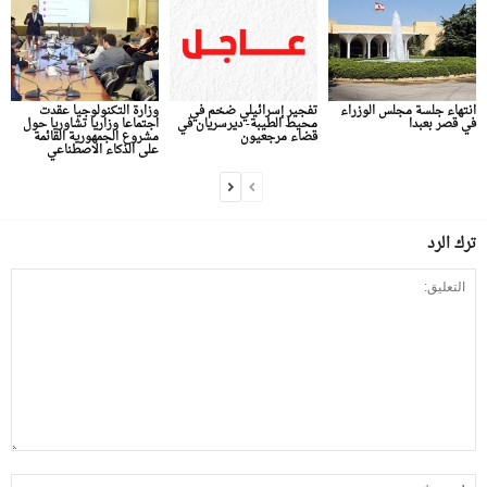
انتهاء جلسة مجلس الوزراء
تفجير إسرائيلي ضخم في
وزارة التكنولوجيا عقدت
في قصر بعبدا
محيط الطيبة- ديرسريان في
اجتماعا وزاريا تشاوريا حول
قضاء مرجعيون
مشروع الجمهورية القائمة
على الذكاء الاصطناعي
ترك الرد